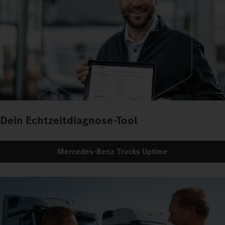
Dein Echtzeitdiagnose-Tool
Mercedes‑Benz Trucks Uptime