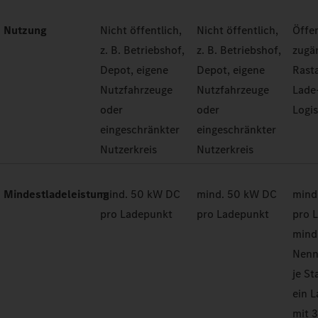
Nutzung
Nicht öffentlich,
Nicht öffentlich,
Öffen
z. B. Betriebshof,
z. B. Betriebshof,
zugän
Depot, eigene
Depot, eigene
Rast
Nutzfahrzeuge
Nutzfahrzeuge
Lade
oder
oder
Logi
eingeschränkter
eingeschränkter
Nutzerkreis
Nutzerkreis
Mindestladeleistung
mind. 50 kW DC
mind. 50 kW DC
mind
pro Ladepunkt
pro Ladepunkt
pro 
mind
Nenn
je St
ein 
mit 