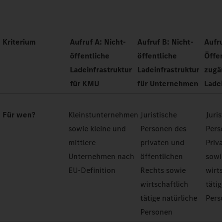
Kriterium
Aufruf A: Nicht-
Aufruf B: Nicht-
Aufr
öffentliche
öffentliche
Öffe
Ladeinfrastruktur
Ladeinfrastruktur
zugä
für KMU
für Unternehmen
Lade
Für wen?
Kleinstunternehmen
Juristische
Juri
sowie kleine und
Personen des
Pers
mittlere
privaten und
Priv
Unternehmen nach
öffentlichen
sowi
EU-Definition
Rechts sowie
wirt
wirtschaftlich
täti
tätige natürliche
Pers
Personen