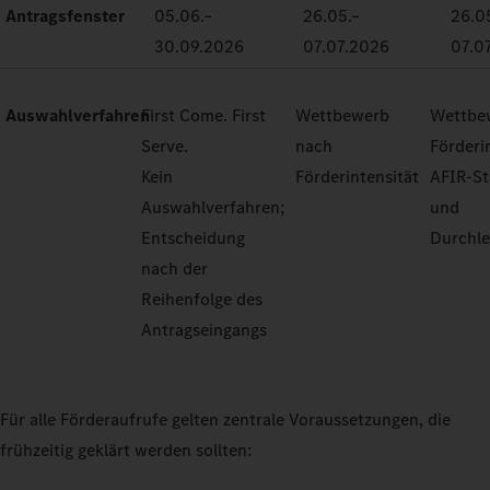
Antragsfenster
05.06.–
26.05.–
26.0
30.09.2026
07.07.2026
07.0
Auswahlverfahren
First Come. First
Wettbewerb
Wettbe
Serve.
nach
Förderi
Kein
Förderintensität
AFIR-S
Auswahlverfahren;
und
Entscheidung
Durchle
nach der
Reihenfolge des
Antragseingangs
Für alle Förderaufrufe gelten zentrale Voraussetzungen, die
frühzeitig geklärt werden sollten: