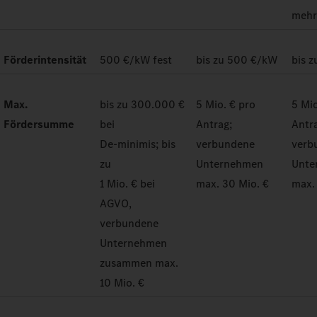
meh
Förderintensität
500 €/kW fest
bis zu 500 €/kW
bis 
Max.
bis zu 300.000 €
5 Mio. € pro
5 Mio
Fördersumme
bei
Antrag;
Antr
De-minimis; bis
verbundene
verb
zu
Unternehmen
Unte
1 Mio. € bei
max. 30 Mio. €
max.
AGVO,
verbundene
Unternehmen
zusammen max.
10 Mio. €